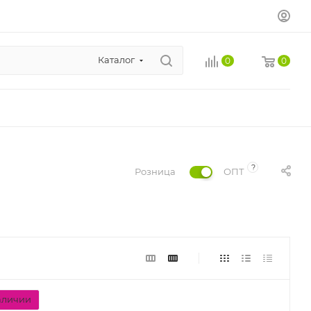
Каталог
0
0
?
Розница
ОПТ
аличии