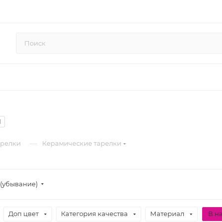
1
—
арелки
Керамические тарелки
(убывание)
Доп цвет
Категория качества
Материал
В н