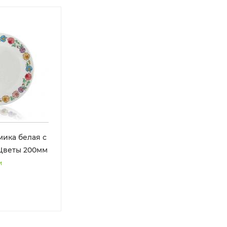
мика белая с
Цветы 200мм
и