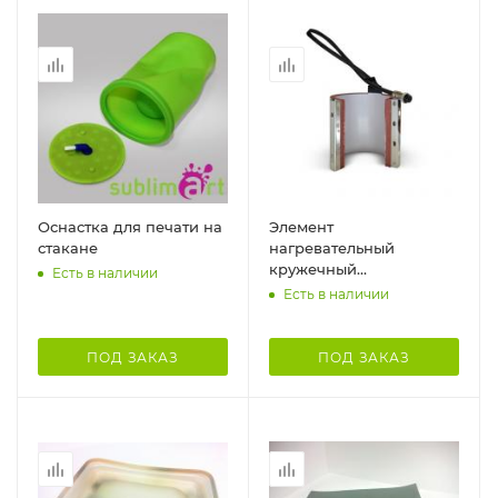
Оснастка для печати на
Элемент
стакане
нагревательный
кружечный
Есть в наличии
цилиндрический для
Есть в наличии
бутылки (Г-образный
крепеж)
ПОД ЗАКАЗ
ПОД ЗАКАЗ