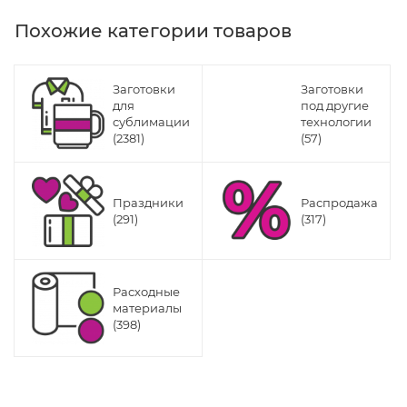
Похожие категории товаров
Заготовки
Заготовки
для
под другие
сублимации
технологии
(2381)
(57)
Праздники
Распродажа
(291)
(317)
Расходные
материалы
(398)