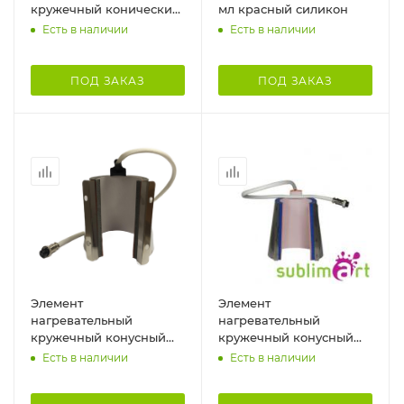
кружечный конический
мл красный силикон
350мл разъем вилка
Есть в наличии
Есть в наличии
ПОД ЗАКАЗ
ПОД ЗАКАЗ
Элемент
Элемент
нагревательный
нагревательный
кружечный конусный
кружечный конусный
340мл розетка ST-210
340мл розетка
Есть в наличии
Есть в наличии
New Edition