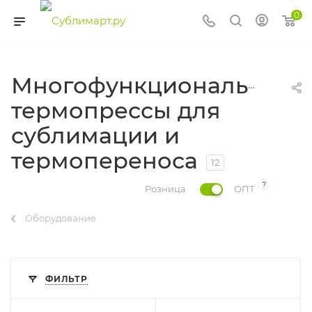
0
Многофункциональные
термопрессы для
сублимации и
термопереноса
12
?
Розница
ОПТ
Оборудование
ФИЛЬТР