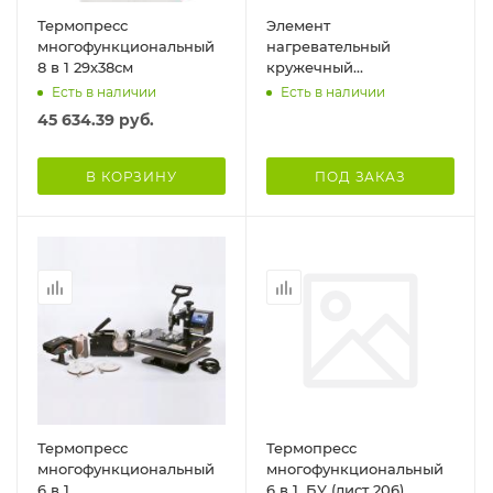
Термопресс
Элемент
многофункциональный
нагревательный
8 в 1 29х38см
кружечный
цилиндрический для
Есть в наличии
Есть в наличии
кофейной кружки 6oz (Г-
45 634.39
руб.
образный крепеж)
В КОРЗИНУ
ПОД ЗАКАЗ
Термопресс
Термопресс
многофункциональный
многофункциональный
6 в 1
6 в 1_БУ (лист 206)