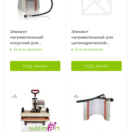
Элемент
Элемент
нагревательный
нагревательный для
конусный для
цилиндрической
стандартной кружки
кружки 270 мл
Есть в наличии
Есть в наличии
ПОД ЗАКАЗ
ПОД ЗАКАЗ