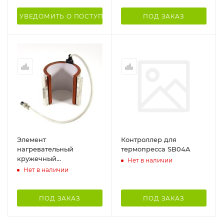
УВЕДОМИТЬ О ПОСТУПЛЕНИИ
ПОД ЗАКАЗ
Элемент
Контроллер для
нагревательный
термопресса SB04A
кружечный
Нет в наличии
цилиндрический для
Нет в наличии
стандартной кружки
розетка
ПОД ЗАКАЗ
ПОД ЗАКАЗ