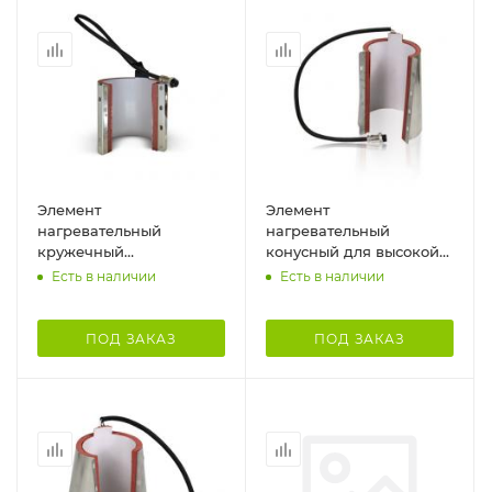
Элемент
Элемент
нагревательный
нагревательный
кружечный
конусный для высокой
цилиндрический для
кружки
Есть в наличии
Есть в наличии
бутылки (Г-образный
крепеж)
ПОД ЗАКАЗ
ПОД ЗАКАЗ