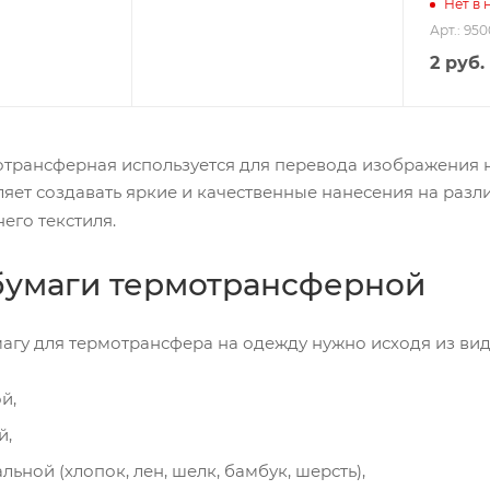
Нет в 
Арт.: 95
2
руб.
отрансферная используется для перевода изображения н
яет создавать яркие и качественные нанесения на разл
его текстиля.
бумаги термотрансферной
агу для термотрансфера на одежду нужно исходя из вид
й,
й,
льной (хлопок, лен, шелк, бамбук, шерсть),