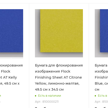
локирования
Бумага для флокирования
Бумага
Flock
изображения Flock
изобра
t AT Kelly
Finishing Sheet AT Citrone
Finishi
, 49.5 см x
Yellow, лимонно-желтая,
Blue, с
49.5 см x 34.5 см
см
и
Есть в наличии
Есть в
6
Арт.: 8100000211
Арт.: 81