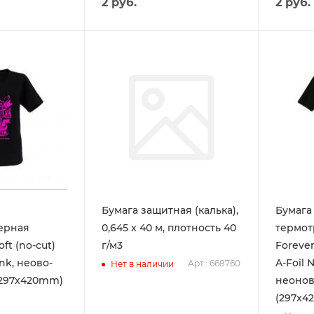
2
руб.
2
руб.
Бумага защитная (калька),
Бумага
ерная
0,645 х 40 м, плотность 40
термот
oft (no-cut)
г/м3
Forever
ink, неово-
A-Foil 
Арт.: 668760
Нет в наличии
(297x420mm)
неонов
(297x4