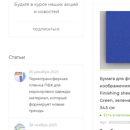
Будьте в курсе наших акций
и новостей
ПОДПИСАТЬСЯ
Статьи
30 декабря 2025
Бумага для ф
Термотрансферная
плёнка ПВХ для
изображения 
маркировки одежды:
Finishing shee
материал, который
Green, зеленая
формирует новые
34.5 см
тренды
Есть в наличи
Арт.: 810000020
28 ноября 2025