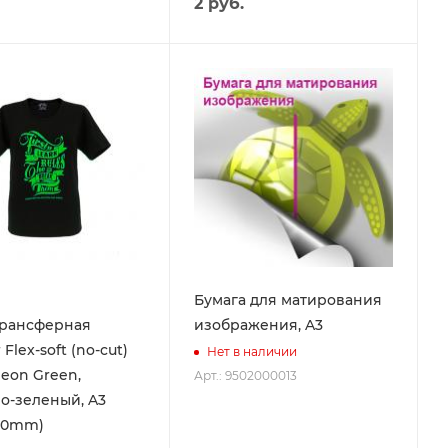
2
руб.
Бумага для матирования
рансферная
изображения, A3
 Flex-soft (no-cut)
Нет в наличии
Neon Green,
Арт.: 9502000013
о-зеленый, A3
20mm)