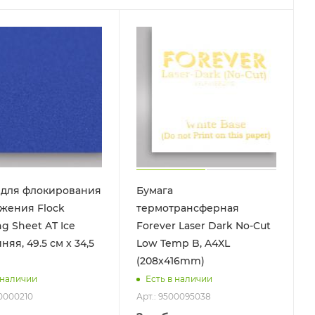
 для флокирования
Бумага
жения Flock
термотрансферная
ng Sheet AT Ice
Forever Laser Dark No-Cut
иняя, 49.5 см x 34,5
Low Temp B, A4XL
(208x416mm)
 наличии
Есть в наличии
00000210
Арт.: 9500095038