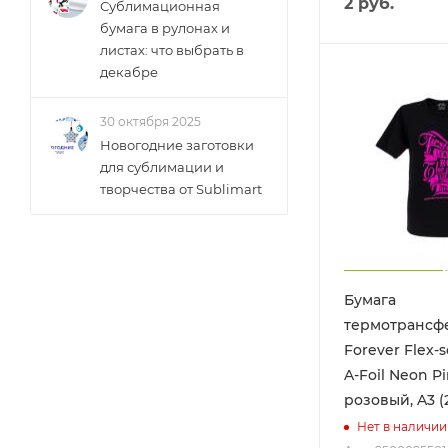
2
руб.
Сублимационная
бумага в рулонах и
листах: что выбрать в
декабре
30 октября 2025
Новогодние заготовки
для сублимации и
творчества от Sublimart
Бумага
термотрансф
Forever Flex-s
A-Foil Neon P
розовый, A3 
Нет в наличии