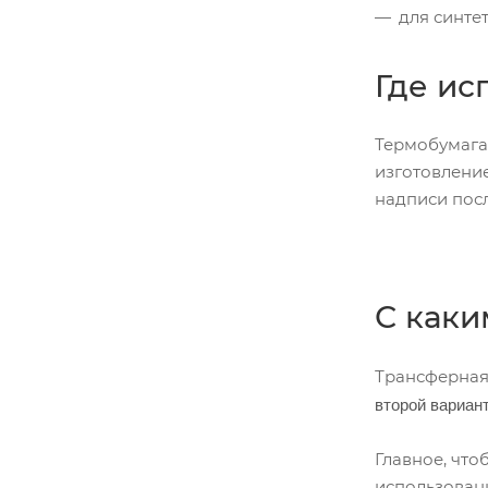
для синте
Где ис
Термобумага
изготовление
надписи посл
С каки
Трансферная 
второй вариант
Главное, чт
использовани