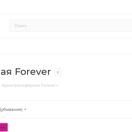
ая Forever
8
 термотрансферная Forever
(убывание)
ии