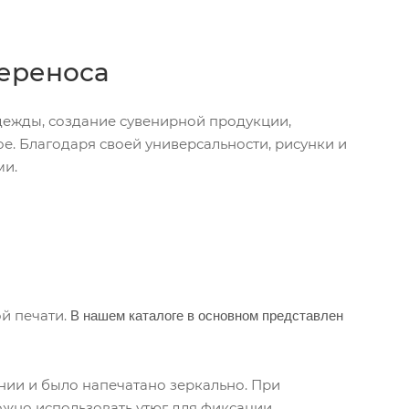
переноса
дежды, создание сувенирной продукции,
е. Благодаря своей универсальности, рисунки и
ми.
В нашем каталоге в основном представлен
й печати.
нии и было напечатано зеркально. При
ожно использовать утюг для фиксации