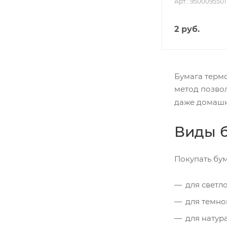
Арт.: 9500095501
2
руб.
Бумага терм
метод позвол
даже домашн
Виды 
Покупать бум
для светло
для темно
для натура