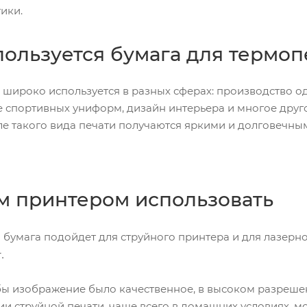
тики.
пользуется бумага для термо
 широко используется в разных сферах: производство о
 спортивных униформ, дизайн интерьера и многое друго
е такого вида печати получаются яркими и долговечны
м принтером использовать
бумага подойдет для струйного принтера и для лазерно
.
обы изображение было качественное, в высоком разреше
и струйной печати, чаще всего в домашних условиях, м