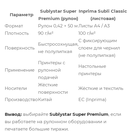
Sublystar Super
Inprima Subli Classic
Параметр
Premium (рулон)
(листовая)
Формат
Рулон 0,42 × 50 м
Листы A4 / A3
Плотность
90 г/м²
100 г/м²
С фиксирующим
Быстросохнущая,
Поверхность
слоем для чернил
не полулипкая
(не полулипкая)
Принтеры с
Настольные
Применение
рулонной
принтеры
подачей
Жёсткие
Носители
Жёсткие и текстиль
поверхности
Производство
Китай
ЕС (Inprima)
Вывод:
выбирайте
Sublystar Super Premium
, если
вы работаете на рулонном оборудовании и
печатаете большие тиражи.