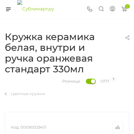
0
Кружка керамика
белая, внутри и
ручка оранжевая
стандарт 330мл
?
Розница
ОПТ
Цветные кружки
Код:
00090029411