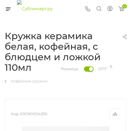
0
Кружка керамика
белая, кофейная, с
блюдцем и ложкой
110мл
?
Розница
ОПТ
Кофейные кружки
Код:
00090004250