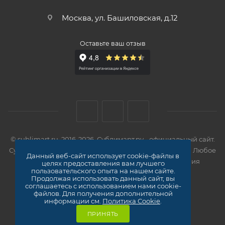
Москва, ул. Башиловская, д.12
Оставьте ваш отзыв
© sublimart.ru, 2016-2026. Сублимарт.ру - официальный сайт.
Сувенирная продукция оптом. Все права защищены. Любое
Данный веб-сайт использует cookie-файлы в
использование материалов сайта без разрешения
целях предоставления вам лучшего
пользовательского опыта на нашем сайте.
правообладателя запрещено!
Продолжая использовать данный сайт, вы
Карта сайта
соглашаетесь с использованием нами cookie-
файлов. Для получения дополнительной
информации см.
Политика Cookie
.
ПРИНЯТЬ