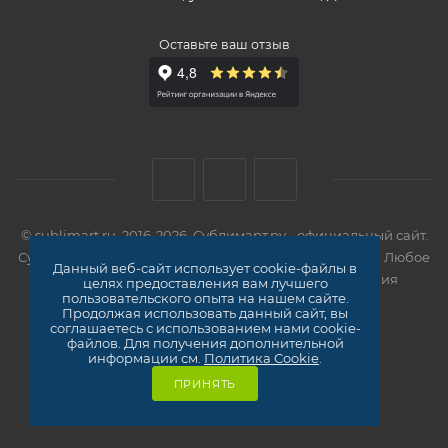
Оставьте ваш отзыв
© sublimart.ru, 2016-2026. Сублимарт.ру - официальный сайт.
Сувенирная продукция оптом. Все права защищены. Любое
Данный веб-сайт использует cookie-файлы в
использование материалов сайта без разрешения
целях предоставления вам лучшего
пользовательского опыта на нашем сайте.
правообладателя запрещено!
Продолжая использовать данный сайт, вы
Карта сайта
соглашаетесь с использованием нами cookie-
файлов. Для получения дополнительной
информации см.
Политика Cookie
.
ПРИНЯТЬ