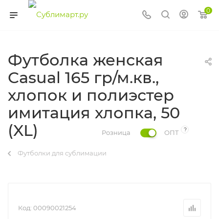
0
Футболка женская
Casual 165 гр/м.кв.,
хлопок и полиэстер
имитация хлопка, 50
(XL)
?
Розница
ОПТ
Футболки для сублимации
Код:
00090021254