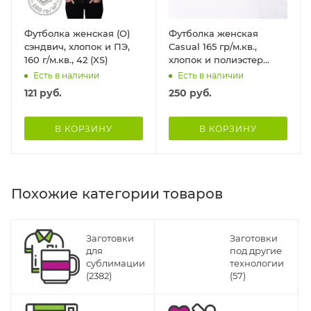
Футболка женская (О)
Футболка женская
сэндвич, хлопок и ПЭ,
Casual 165 гр/м.кв.,
160 г/м.кв., 42 (XS)
хлопок и полиэстер
имитация хлопка, 52
Есть в наличии
Есть в наличии
(2XL)
121
руб.
250
руб.
В КОРЗИНУ
В КОРЗИНУ
Похожие категории товаров
Заготовки
Заготовки
для
под другие
сублимации
технологии
(2382)
(57)