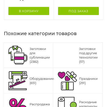
В КОРЗИНУ
ПОД ЗАКАЗ
Похожие категории товаров
Заготовки
Заготовки
для
под другие
сублимации
технологии
(2382)
(57)
Оборудование
Праздники
(651)
(291)
Расходные
Распродажа
материалы