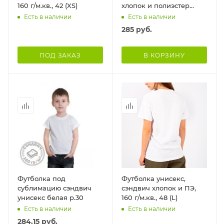
160 г/м.кв., 42 (XS)
хлопок и полиэстер
имитация хлопка, 58
Есть в наличии
Есть в наличии
(5XL)
285
руб.
ПОД ЗАКАЗ
В КОРЗИНУ
Футболка под
Футболка унисекс,
сублимацию сэндвич
сэндвич хлопок и ПЭ,
унисекс белая р.30
160 г/м.кв., 48 (L)
Есть в наличии
Есть в наличии
284.15
руб.