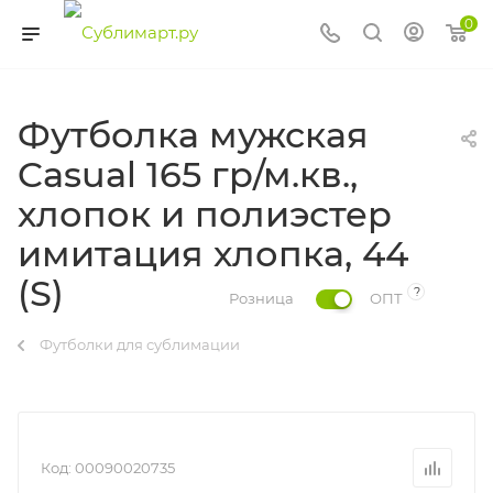
0
Футболка мужская
Casual 165 гр/м.кв.,
хлопок и полиэстер
имитация хлопка, 44
(S)
?
Розница
ОПТ
Футболки для сублимации
Код:
00090020735