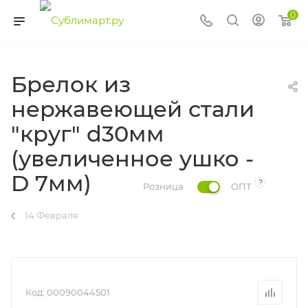
0
Брелок из
нержавеющей стали
"круг" d30мм
(увеличенное ушко -
D 7мм)
?
Розница
ОПТ
14 Февраля
Код:
00090044501