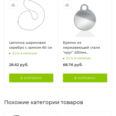
Цепочка шариковая
Брелок из
серебро с замком 60 см
нержавеющей стали
"круг" d30мм
Есть в наличии
(увеличенное ушко - D
Есть в наличии
7мм)
28.62
руб.
68.76
руб.
В КОРЗИНУ
В КОРЗИНУ
Похожие категории товаров