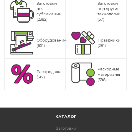
Заготовки
Заготовки
для
под другие
сублимации
технологии
(2382)
(57)
Оборудование
Праздники
(651)
(291)
Расходные
Распродажа
материалы
(317)
(398)
КАТАЛОГ
Заготовки